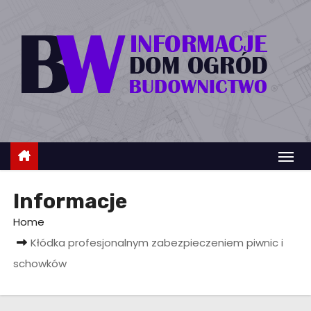
S
k
i
p
t
o
c
o
n
t
Informacje
e
n
Home
t
Kłódka profesjonalnym zabezpieczeniem piwnic i
schowków