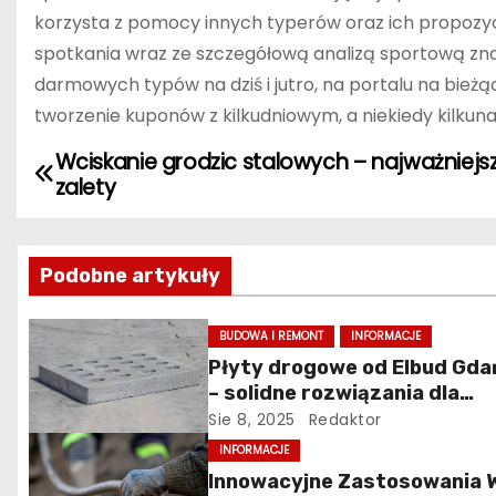
korzysta z pomocy innych typerów oraz ich propozy
spotkania wraz ze szczegółową analizą sportową zna
darmowych typów na dziś i jutro, na portalu na bie
tworzenie kuponów z kilkudniowym, a niekiedy kilk
Wciskanie grodzic stalowych – najważniejs
N
zalety
a
w
Podobne artykuły
i
BUDOWA I REMONT
INFORMACJE
g
Płyty drogowe od Elbud Gd
– solidne rozwiązania dla
a
budownictwa i inwestycji
Sie 8, 2025
Redaktor
c
INFORMACJE
Innowacyjne Zastosowania 