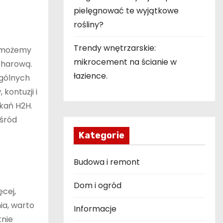
pielęgnować te wyjątkowe
rośliny?
Trendy wnętrzarskie:
e możemy
mikrocement na ścianie w
charową.
łazience.
ególnych
kontuzji i
tkań H2H.
wśród
Kategorie
Budowa i remont
Dom i ogród
cej,
ia, warto
Informacje
tnie