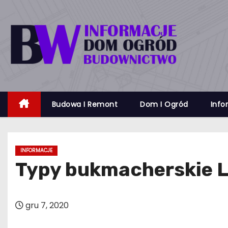
S
k
i
p
t
o
c
Budowa I Remont
Dom I Ogród
Info
o
n
t
e
INFORMACJE
n
Typy bukmacherskie L
t
gru 7, 2020