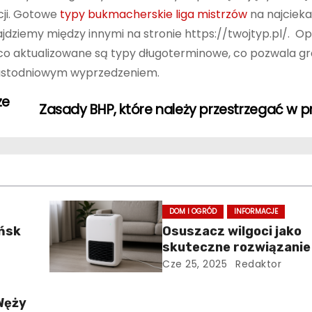
cji. Gotowe
typy bukmacherskie liga mistrzów
na najciek
jdziemy między innymi na stronie https://twojtyp.pl/. O
żąco aktualizowane są typy długoterminowe, co pozwala 
unastodniowym wyprzedzeniem.
ze
Zasady BHP, które należy przestrzegać w p
DOM I OGRÓD
INFORMACJE
ańsk
Osuszacz wilgoci jako
skuteczne rozwiązanie
zdrowego i bezpieczne
Cze 25, 2025
Redaktor
mikroklimatu
Węży