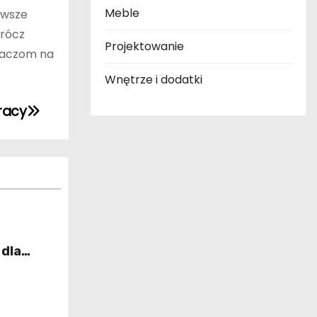
Meble
awsze
prócz
Projektowanie
graczom na
Wnętrze i dodatki
racy
 dla
go