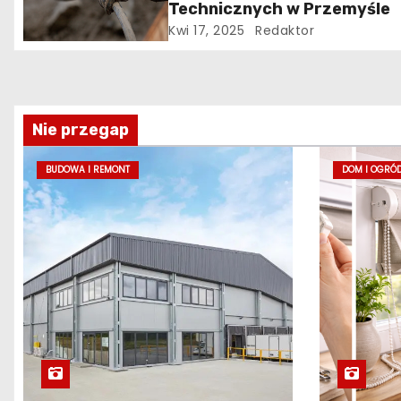
j
Technicznych w Przemyśle
a
Kwi 17, 2025
Redaktor
w
p
Nie przegap
i
BUDOWA I REMONT
DOM I OGRÓ
s
u