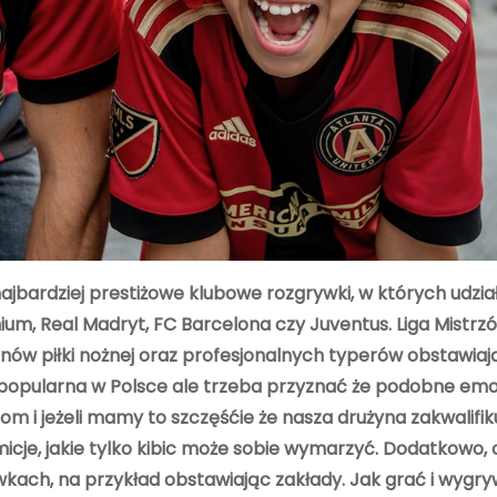
jbardziej prestiżowe klubowe rozgrywki, w których udział
um, Real Madryt, FC Barcelona czy Juventus. Liga Mistrzó
fanów piłki nożnej oraz profesjonalnych typerów obstawia
e popularna w Polsce ale trzeba przyznać że podobne em
om i jeżeli mamy to szczęśćie że nasza drużyna zakwalifiku
je, jakie tylko kibic może sobie wymarzyć. Dodatkowo,
wkach, na przykład obstawiając zakłady. Jak grać i wygr