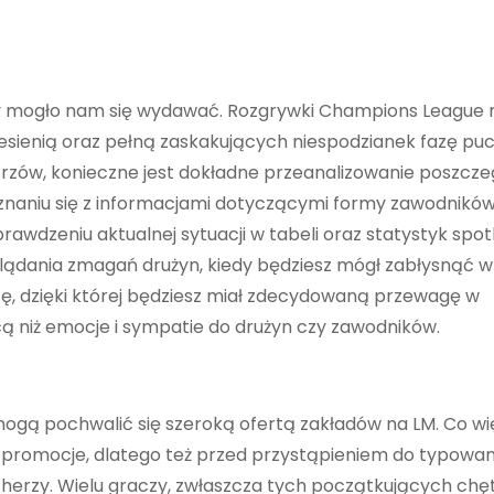
akby mogło nam się wydawać. Rozgrywki Champions Leagu
esienią oraz pełną zaskakujących niespodzianek fazę pu
rzów, konieczne jest dokładne przeanalizowanie poszcz
znaniu się z informacjami dotyczącymi formy zawodników, 
awdzeniu aktualnej sytuacji w tabeli oraz statystyk spo
oglądania zmagań drużyn, kiedy będziesz mógł zabłysnąć 
ę, dzięki której będziesz miał zdecydowaną przewagę w
ą niż emocje i sympatie do drużyn czy zawodników.
mogą pochwalić się szeroką ofertą zakładów na LM. Co wię
i promocje, dlatego też przed przystąpieniem do typowan
herzy. Wielu graczy, zwłaszcza tych początkujących chę