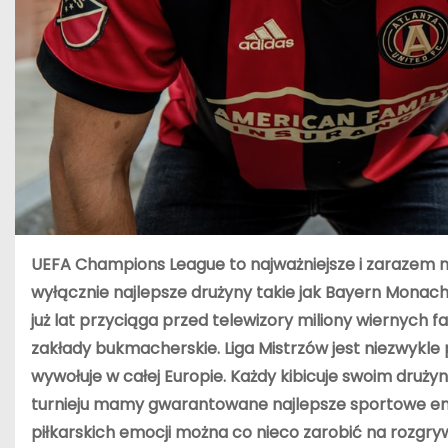
UEFA Champions League to najważniejsze i zarazem na
wyłącznie najlepsze drużyny takie jak Bayern Monachi
już lat przyciąga przed telewizory miliony wiernych 
zakłady bukmacherskie. Liga Mistrzów jest niezwykl
wywołuje w całej Europie. Każdy kibicuje swoim drużyn
turnieju mamy gwarantowane najlepsze sportowe emic
piłkarskich emocji można co nieco zarobić na rozgry