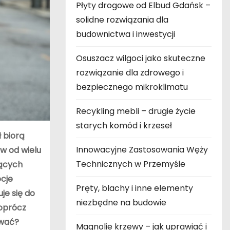
Płyty drogowe od Elbud Gdańsk –
solidne rozwiązania dla
budownictwa i inwestycji
Osuszacz wilgoci jako skuteczne
rozwiązanie dla zdrowego i
bezpiecznego mikroklimatu
Recykling mebli – drugie życie
starych komód i krzeseł
 biorą
Innowacyjne Zastosowania Węży
w od wielu
Technicznych w Przemyśle
jących
ocje
Pręty, blachy i inne elementy
je się do
niezbędne na budowie
 oprócz
ywać?
Magnolie krzewy – jak uprawiać i