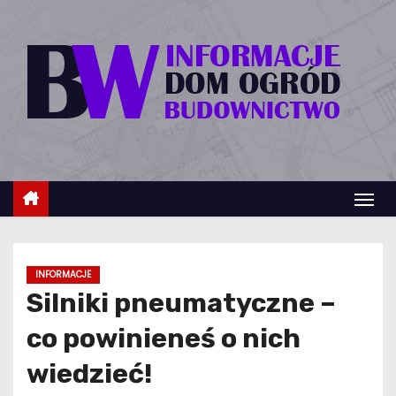
S
k
i
p
t
o
c
o
n
t
e
INFORMACJE
n
Silniki pneumatyczne –
t
co powinieneś o nich
wiedzieć!