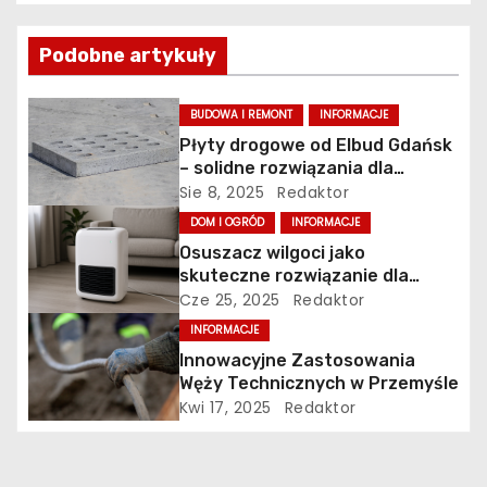
w
Podobne artykuły
i
g
BUDOWA I REMONT
INFORMACJE
Płyty drogowe od Elbud Gdańsk
a
– solidne rozwiązania dla
budownictwa i inwestycji
Sie 8, 2025
Redaktor
c
DOM I OGRÓD
INFORMACJE
j
Osuszacz wilgoci jako
skuteczne rozwiązanie dla
a
zdrowego i bezpiecznego
Cze 25, 2025
Redaktor
mikroklimatu
INFORMACJE
w
Innowacyjne Zastosowania
p
Węży Technicznych w Przemyśle
Kwi 17, 2025
Redaktor
i
s