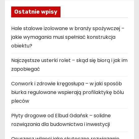
u
Ostatnie wpisy
Hale stalowe izolowane w branży spożywczej –
jakie wymagania musi spełniać konstrukcja
obiektu?
Najczęstsze usterki rolet – skąd się biorą i jak im
zapobiegać
Conwork i zdrowie kręgosłupa – w jaki sposób
biurka regulowane wspierają profilaktykę bólu
pleców
Płyty drogowe od Elbud Gdańsk – solidne
rozwiązania dla budownictwa i inwestycji
Osuszacz wilgoci jako skuteczne rozwiązanie