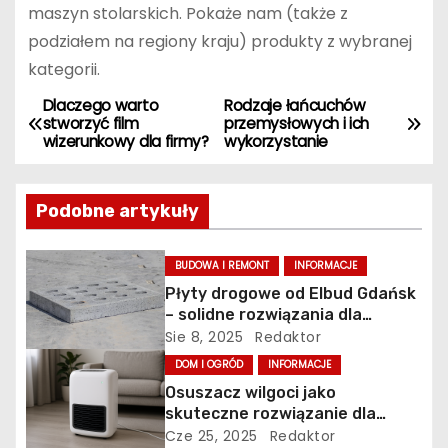
maszyn stolarskich. Pokaże nam (także z
podziałem na regiony kraju) produkty z wybranej
kategorii.
Dlaczego warto
Rodzaje łańcuchów
N
stworzyć film
przemysłowych i ich
wizerunkowy dla firmy?
wykorzystanie
a
w
Podobne artykuły
i
BUDOWA I REMONT
INFORMACJE
g
Płyty drogowe od Elbud Gdańsk
– solidne rozwiązania dla
a
budownictwa i inwestycji
Sie 8, 2025
Redaktor
c
DOM I OGRÓD
INFORMACJE
Osuszacz wilgoci jako
j
skuteczne rozwiązanie dla
zdrowego i bezpiecznego
Cze 25, 2025
Redaktor