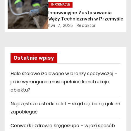
a
mikroklimatu
INFORMACJE
w
Innowacyjne Zastosowania
Węży Technicznych w Przemyśle
p
Kwi 17, 2025
Redaktor
i
s
Ostatnie wpisy
u
Hale stalowe izolowane w branży spożywczej –
jakie wymagania musi spełniać konstrukcja
obiektu?
Najczęstsze usterki rolet – skąd się biorą i jak im
zapobiegać
Conwork i zdrowie kręgosłupa – w jaki sposób