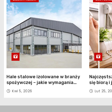
s
u
Hale stalowe izolowane w branży
Najczęstsz
spożywczej – jakie wymagania
się biorą 
musi spełniać konstrukcja
Kwi 5, 2026
Lut 25, 2
obiektu?