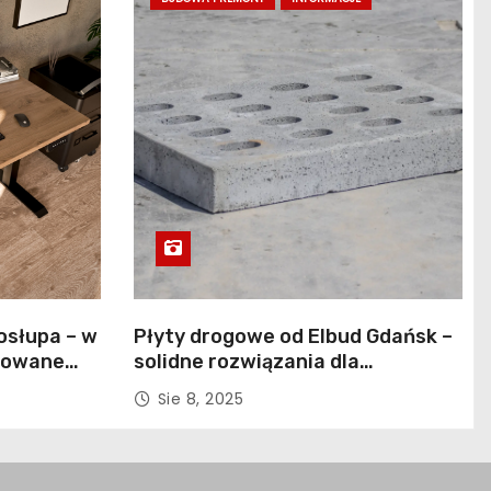
osłupa – w
Płyty drogowe od Elbud Gdańsk –
ulowane
solidne rozwiązania dla
bólu
budownictwa i inwestycji
Sie 8, 2025