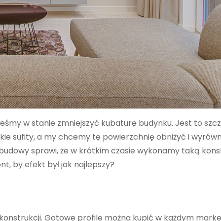
esteśmy w stanie zmniejszyć kubaturę budynku. Jest to szc
ie sufity, a my chcemy tę powierzchnię obniżyć i wyrów
budowy sprawi, że w krótkim czasie wykonamy taką kons
, by efekt był jak najlepszy?
j konstrukcji. Gotowe profile można kupić w każdym marke