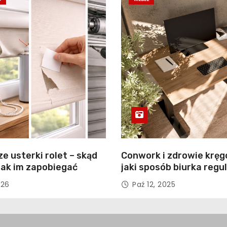
e usterki rolet – skąd
Conwork i zdrowie kręg
i jak im zapobiegać
jaki sposób biurka reg
wspierają profilaktykę 
026
Paź 12, 2025
pleców