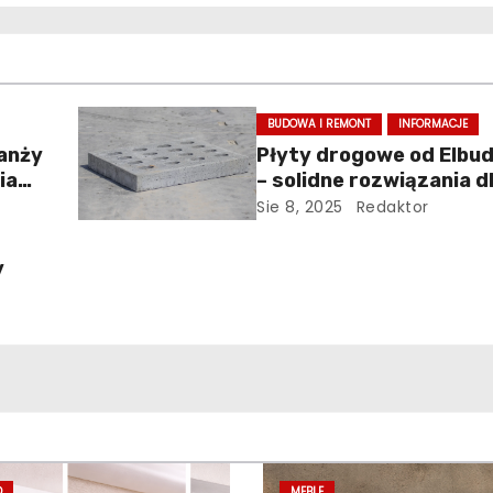
BUDOWA I REMONT
INFORMACJE
ranży
Płyty drogowe od Elbu
ia
– solidne rozwiązania d
budownictwa i inwestyc
Sie 8, 2025
Redaktor
y
D
MEBLE