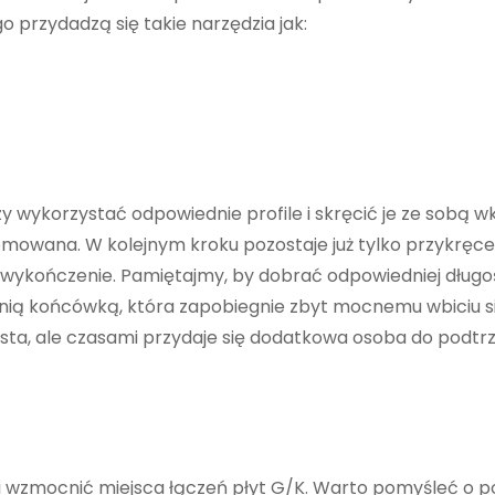
przydadzą się takie narzędzia jak:
y wykorzystać odpowiednie profile i skręcić je ze sobą w
omowana. W kolejnym kroku pozostaje już tylko przykręce
 wykończenie. Pamiętajmy, by dobrać odpowiedniej długoś
dnią końcówką, która zapobiegnie zbyt mocnemu wbiciu s
rosta, ale czasami przydaje się dodatkowa osoba do podt
 wzmocnić miejsca łączeń płyt G/K. Warto pomyśleć o p