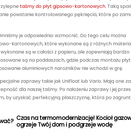
rzylepne
taśmy do płyt gipsowo-kartonowych
. Taką spoi
anie powstanie kontrolowanego pęknięcia, które po za
owinniśmy je odpowiednio wzmocnić. Do tego celu można
ipsowo-kartonowych, które wykonane są z różnych materia
wykonane są w całości z papieru, ale zapewniają bardzo
 stosowane są na poddaszach, gdzie podczas montażu pły
tosowanie aluminiowych narożników nie wchodzi w grę.
jalne zaprawy takie jak Unifloat lub Vario. Mają one za
pność dla naszej taśmy. Po nałożeniu zaprawy i jej przes
ym, by uzyskać perfekcyjną płaszczyznę, która po zagrun
Czas na termomodernizację! Kocioł gazo
ować?
ogrzeje Twój dom i podgrzeje wodę