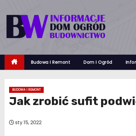
S
k
i
p
t
o
c
Budowa I Remont
Dom I Ogród
Info
o
n
t
e
BUDOWA I REMONT
n
Jak zrobić sufit pod
t
sty 15, 2022