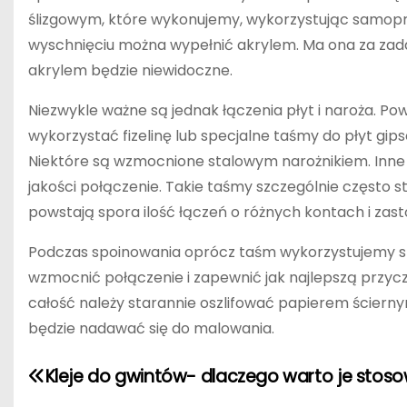
ślizgowym, które wykonujemy, wykorzystując samop
wyschnięciu można wypełnić akrylem. Ma ona za zad
akrylem będzie niewidoczne.
Niezwykle ważne są jednak łączenia płyt i naroża. P
wykorzystać fizelinę lub specjalne taśmy do płyt g
Niektóre są wzmocnione stalowym narożnikiem. Inne 
jakości połączenie. Takie taśmy szczególnie często
powstają spora ilość łączeń o różnych kontach i zas
Podczas spoinowania oprócz taśm wykorzystujemy spec
wzmocnić połączenie i zapewnić jak najlepszą przycze
całość należy starannie oszlifować papierem ściern
będzie nadawać się do malowania.
N
Kleje do gwintów- dlaczego warto je stos