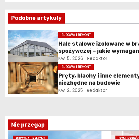
a
w
Podobne artykuły
i
BUDOWA I REMONT
g
Hale stalowe izolowane w b
spożywczej – jakie wymagan
a
musi spełniać konstrukcja
Kwi 5, 2026
Redaktor
c
obiektu?
BUDOWA I REMONT
Pręty, blachy i inne element
j
niezbędne na budowie
a
Kwi 2, 2025
Redaktor
w
p
Nie przegap
i
BUDOWA I REMONT
DOM I OGRÓ