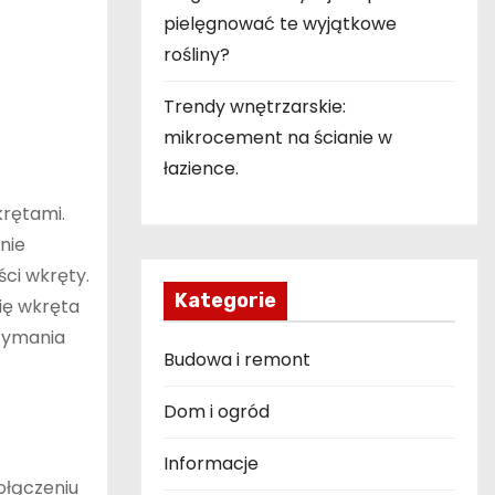
pielęgnować te wyjątkowe
rośliny?
Trendy wnętrzarskie:
mikrocement na ścianie w
łazience.
krętami.
nie
ci wkręty.
Kategorie
ię wkręta
rzymania
Budowa i remont
Dom i ogród
Informacje
ołączeniu