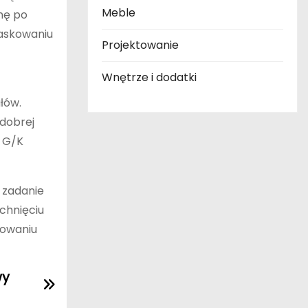
Meble
nę po
maskowaniu
Projektowanie
Wnętrze i dodatki
łów.
 dobrej
t G/K
 zadanie
chnięciu
towaniu
wy