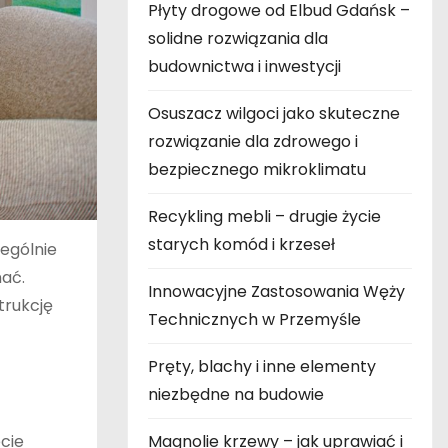
Płyty drogowe od Elbud Gdańsk –
solidne rozwiązania dla
budownictwa i inwestycji
Osuszacz wilgoci jako skuteczne
rozwiązanie dla zdrowego i
bezpiecznego mikroklimatu
Recykling mebli – drugie życie
starych komód i krzeseł
zególnie
nać.
Innowacyjne Zastosowania Węży
trukcję
Technicznych w Przemyśle
Pręty, blachy i inne elementy
niezbędne na budowie
cie
Magnolie krzewy – jak uprawiać i