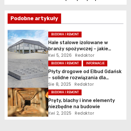
a
w
Podobne artykuły
i
BUDOWA I REMONT
g
Hale stalowe izolowane w
branży spożywczej – jakie
a
wymagania musi spełniać
Kwi 5, 2026
Redaktor
konstrukcja obiektu?
c
BUDOWA I REMONT
INFORMACJE
Płyty drogowe od Elbud Gdańsk
j
– solidne rozwiązania dla
budownictwa i inwestycji
Sie 8, 2025
Redaktor
a
BUDOWA I REMONT
w
Pręty, blachy i inne elementy
niezbędne na budowie
p
Kwi 2, 2025
Redaktor
i