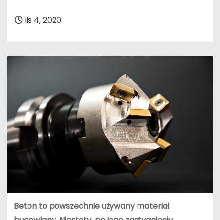
lis 4, 2020
Beton to powszechnie używany materiał
budowlany. Niestety, po jego zastygnięciu,