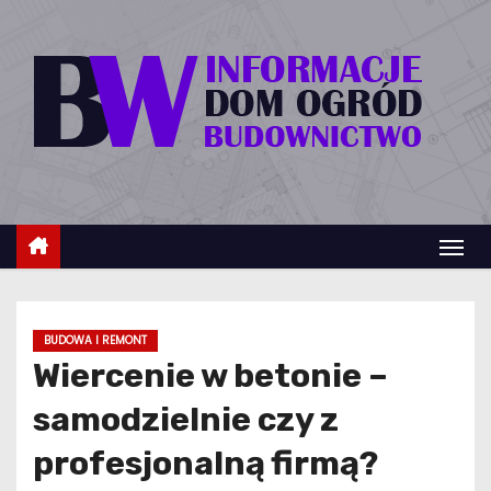
S
k
i
p
t
o
c
o
n
t
e
BUDOWA I REMONT
n
Wiercenie w betonie –
t
samodzielnie czy z
profesjonalną firmą?