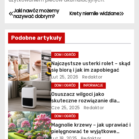
Jaki nawóz możemy
N
Krety niemile widziane
nazywać dobrym?
a
Podobne artykuły
w
i
DOM I OGRÓD
Najczęstsze usterki rolet – skąd
g
się biorą i jak im zapobiegać
a
Lut 25, 2026
Redaktor
DOM I OGRÓD
INFORMACJE
c
Osuszacz wilgoci jako
skuteczne rozwiązanie dla
j
zdrowego i bezpiecznego
Cze 25, 2025
Redaktor
mikroklimatu
a
DOM I OGRÓD
Magnolie krzewy – jak uprawiać i
w
pielęgnować te wyjątkowe
rośliny?
Lut 18, 2025
Redaktor