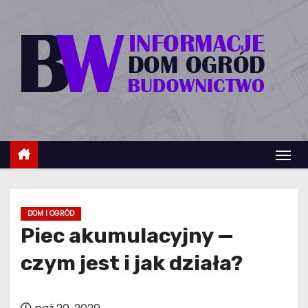
S
k
i
p
t
o
c
o
n
t
e
DOM I OGRÓD
n
Piec akumulacyjny —
t
czym jest i jak działa?