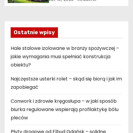
p
i
s
Ostatnie wpisy
u
Hale stalowe izolowane w branży spożywczej –
jakie wymagania musi spełniać konstrukcja
obiektu?
Najczęstsze usterki rolet – skąd się biorą i jak im
zapobiegać
Conwork i zdrowie kręgosłupa – w jaki sposób
biurka regulowane wspierają profilaktykę bólu
pleców
Płyty drogowe od Elbud Gdańsk – solidne