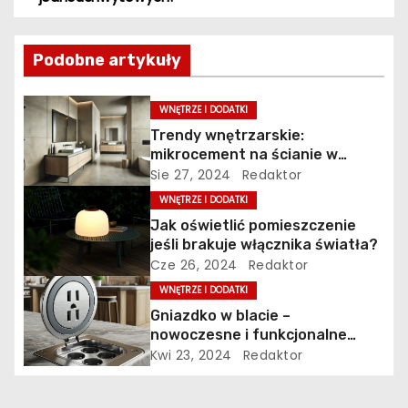
w
Podobne artykuły
i
g
WNĘTRZE I DODATKI
Trendy wnętrzarskie:
a
mikrocement na ścianie w
łazience.
Sie 27, 2024
Redaktor
c
WNĘTRZE I DODATKI
j
Jak oświetlić pomieszczenie
jeśli brakuje włącznika światła?
a
Cze 26, 2024
Redaktor
WNĘTRZE I DODATKI
w
Gniazdko w blacie –
p
nowoczesne i funkcjonalne
rozwiązanie dla Twojej kuchni
Kwi 23, 2024
Redaktor
i