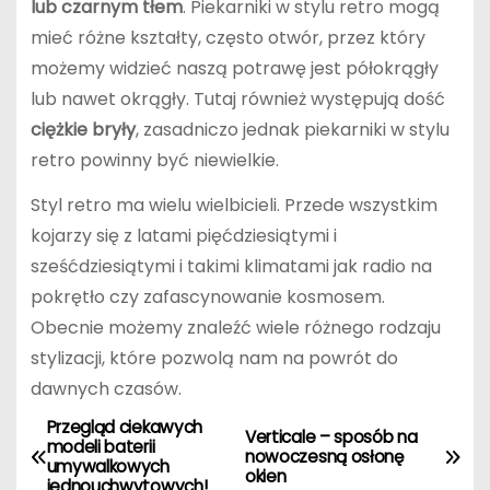
lub czarnym tłem
. Piekarniki w stylu retro mogą
mieć różne kształty, często otwór, przez który
możemy widzieć naszą potrawę jest półokrągły
lub nawet okrągły. Tutaj również występują dość
ciężkie bryły
, zasadniczo jednak piekarniki w stylu
retro powinny być niewielkie.
Styl retro ma wielu wielbicieli. Przede wszystkim
kojarzy się z latami pięćdziesiątymi i
sześćdziesiątymi i takimi klimatami jak radio na
pokrętło czy zafascynowanie kosmosem.
Obecnie możemy znaleźć wiele różnego rodzaju
stylizacji, które pozwolą nam na powrót do
dawnych czasów.
Przegląd ciekawych
N
Verticale – sposób na
modeli baterii
nowoczesną osłonę
umywalkowych
a
okien
jednouchwytowych!