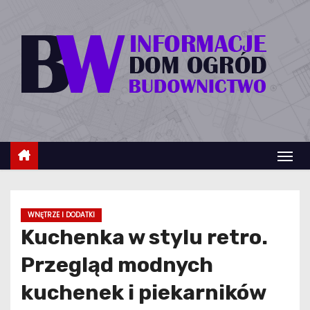
S
k
i
p
t
o
c
o
n
t
e
WNĘTRZE I DODATKI
n
Kuchenka w stylu retro.
t
Przegląd modnych
kuchenek i piekarników