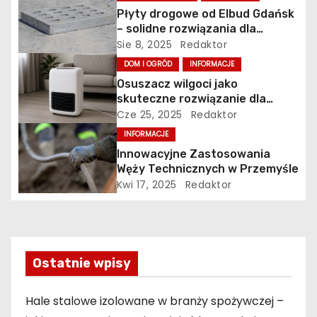
g
Płyty drogowe od Elbud Gdańsk
– solidne rozwiązania dla
a
budownictwa i inwestycji
Sie 8, 2025
Redaktor
c
DOM I OGRÓD
INFORMACJE
Osuszacz wilgoci jako
j
skuteczne rozwiązanie dla
zdrowego i bezpiecznego
Cze 25, 2025
Redaktor
a
mikroklimatu
INFORMACJE
w
Innowacyjne Zastosowania
Węży Technicznych w Przemyśle
p
Kwi 17, 2025
Redaktor
i
s
Ostatnie wpisy
u
Hale stalowe izolowane w branży spożywczej –