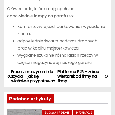
Główne cele, które mają spełniać
odpowiednie
lampy do garażu
to:
komfortowy wjazd, parkowanie i wysiadanie
z auta,
odpowiednie światło podczas drobnych
prac w kąciku majsterkowicza,
wygodne szukanie różnorakich rzeczy w
części magazynowej naszego garażu.
Praca z maszynami do
Platforma B2B – zakup
N
szycia — jak się
wiertarek od firmy na
właściwie przygotować
firmę
a
w
Podobne artykuły
i
BUDOWA I REMONT
INFORMACJE