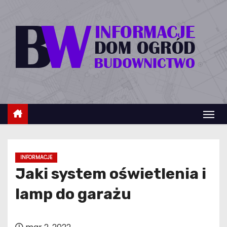
S
k
i
p
t
o
c
o
n
t
e
INFORMACJE
n
Jaki system oświetlenia i
t
lamp do garażu