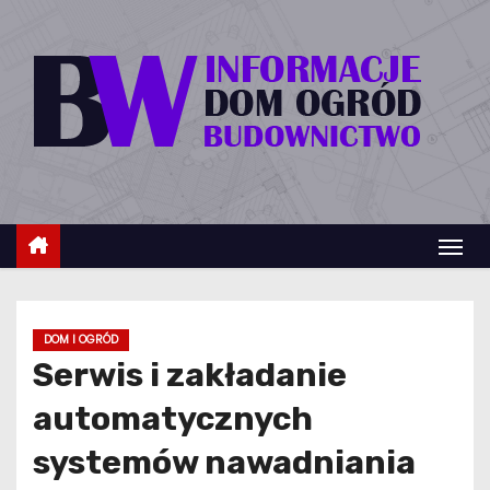
S
k
i
p
t
o
c
o
n
t
e
DOM I OGRÓD
n
Serwis i zakładanie
t
automatycznych
systemów nawadniania