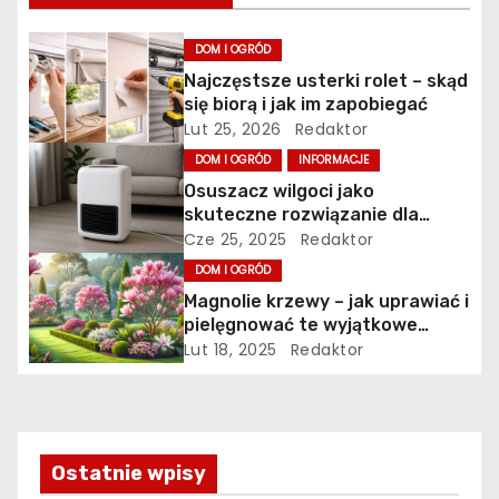
i
g
DOM I OGRÓD
Najczęstsze usterki rolet – skąd
a
się biorą i jak im zapobiegać
Lut 25, 2026
Redaktor
c
DOM I OGRÓD
INFORMACJE
j
Osuszacz wilgoci jako
skuteczne rozwiązanie dla
a
zdrowego i bezpiecznego
Cze 25, 2025
Redaktor
mikroklimatu
DOM I OGRÓD
w
Magnolie krzewy – jak uprawiać i
p
pielęgnować te wyjątkowe
rośliny?
Lut 18, 2025
Redaktor
i
s
u
Ostatnie wpisy