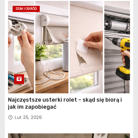
DOM I OGRÓD
Najczęstsze usterki rolet – skąd się biorą i
jak im zapobiegać
Lut 25, 2026