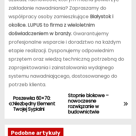
zakładanie nawadniania? Zapraszamy do
współpracy osoby zamieszkujące
Białystok i
okolice. LUPUS to firma z wieloletnim
doświadczeniem w branży.
Gwarantujemy
profesjonalne wsparcie i doradztwo na każdym
etapie realizacji. Dysponujemy odpowiednim
sprzętem oraz wiedzą techniczną potrzebną do
zaprojektowania i zainstalowania wydajnego
systemu nawadniającego, dostosowanego do
potrzeb klienta.
Stopnie blokowe –
N
Poszewka 60×70:
nowoczesne
Niezbędny Element
rozwiązanie w
a
Twojej Sypialni
budownictwie
w
Podobne artykuły