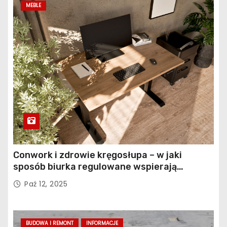
MEBLE
Conwork i zdrowie kręgosłupa – w jaki
sposób biurka regulowane wspierają
profilaktykę bólu pleców
Paź 12, 2025
BUDOWA I REMONT
INFORMACJE