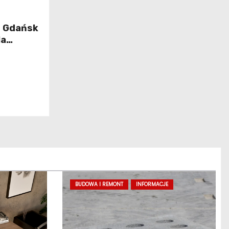
d Gdańsk
la
ji
BUDOWA I REMONT
INFORMACJE