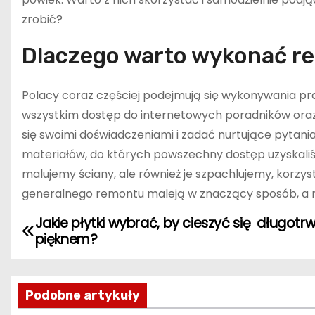
zrobić?
Dlaczego warto wykonać r
Polacy coraz częściej podejmują się wykonywania p
wszystkim dostęp do internetowych poradników oraz
się swoimi doświadczeniami i zadać nurtujące pytania
materiałów, do których powszechny dostęp uzyskaliśm
malujemy ściany, ale również je szpachlujemy, korzys
generalnego remontu maleją w znaczący sposób, a m
Jakie płytki wybrać, by cieszyć się długot
N
pięknem?
a
w
Podobne artykuły