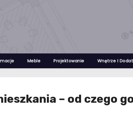
rmacje
Meble
Projektowanie
Wnętrze I Dodat
ieszkania – od czego g