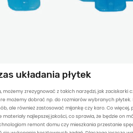
zas układania płytek
 możemy zrezygnować z takich narzędzi, jak zaciskarki c
tóre możemy dobrać np. do rozmiarów wybranych płytek. 
ób, ale również zastosować mijankę czy karo. Co więcej, 
ateriały najlepszej jakości, co sprawia, że będzie on m
echnologiom remont domu czy mieszkania przestanie spę
ąć się wykonania kosztownych zadań. Dlaczego jeszcze wa