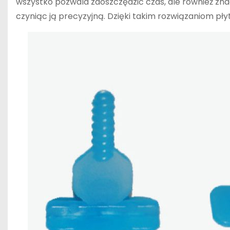
wszystko pozwala zaoszczędzić czas, ale również zn
czyniąc ją precyzyjną. Dzięki takim rozwiązaniom pły