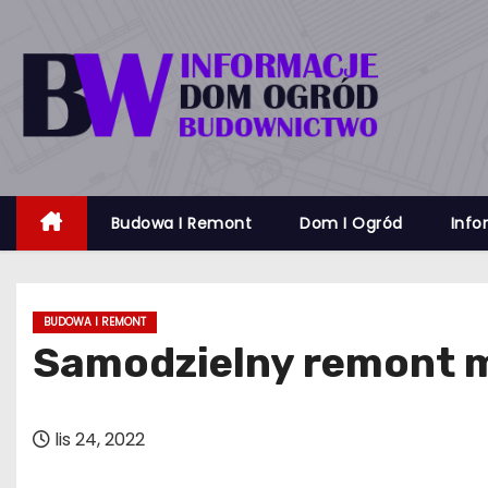
S
k
i
p
t
o
c
Budowa I Remont
Dom I Ogród
Info
o
n
t
e
BUDOWA I REMONT
n
Samodzielny remont m
t
lis 24, 2022