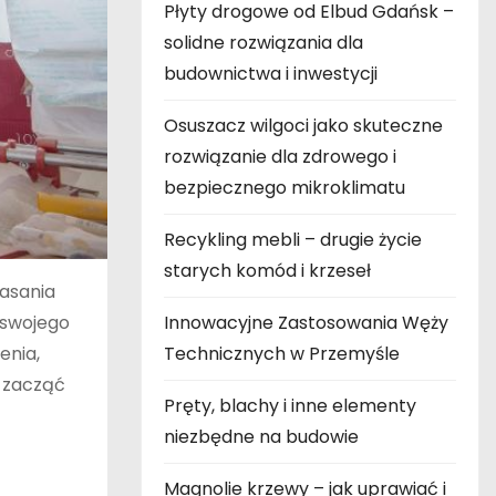
Płyty drogowe od Elbud Gdańsk –
solidne rozwiązania dla
budownictwa i inwestycji
Osuszacz wilgoci jako skuteczne
rozwiązanie dla zdrowego i
bezpiecznego mikroklimatu
Recykling mebli – drugie życie
starych komód i krzeseł
asania
 swojego
Innowacyjne Zastosowania Węży
enia,
Technicznych w Przemyśle
o zacząć
Pręty, blachy i inne elementy
niezbędne na budowie
Magnolie krzewy – jak uprawiać i