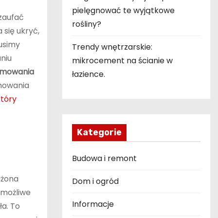
pielęgnować te wyjątkowe
 zaufać
rośliny?
 się ukryć,
musimy
Trendy wnętrzarskie:
aniu
mikrocement na ścianie w
omowania
łazience.
omowania
który
Kategorie
Budowa i remont
ażona
Dom i ogród
, możliwe
Informacje
ła. To