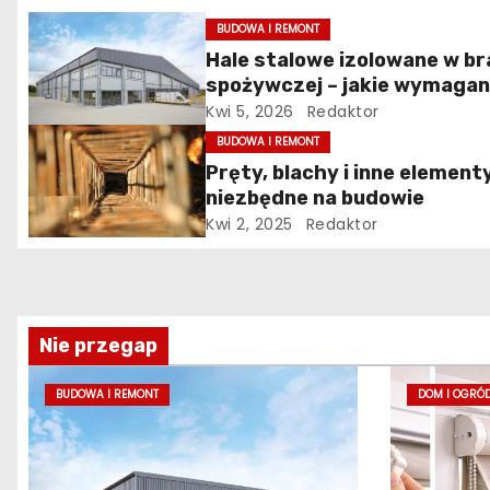
i
BUDOWA I REMONT
g
Hale stalowe izolowane w b
spożywczej – jakie wymagan
a
musi spełniać konstrukcja
Kwi 5, 2026
Redaktor
c
obiektu?
BUDOWA I REMONT
Pręty, blachy i inne element
j
niezbędne na budowie
a
Kwi 2, 2025
Redaktor
w
p
Nie przegap
i
BUDOWA I REMONT
DOM I OGRÓ
s
u