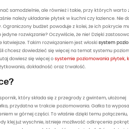
ć samodzielnie, ale również i takie, przy których warto
śnie należy układanie płytek w kuchni czy łazience. Nie da
. Ograniczony budżet powoduje z kolei, że ich pokrycie 
 jedyne rozwiązanie? Oczywiście, że nie! Dzięki zastosow
e łatwiejsze. Takim rozwiązaniem jest włoski
system pozi
eśli chcesz dowiedzieć się więcej na temat systemu pozi
utaj dowiesz się więcej o
systemie poziomowania płytek, 
żytkowania, dokładność oraz trwałość.
ce?
nik, który składa się z przegrody z gwintem, ułożonej
gałka, przydatna w trakcie poziomowania. Gałka ta wypos
pieniem w górnej części. To właśnie dzięki temu połączeniu
y klej już wyschnie, istnieje możliwość odkręcenia pokręt