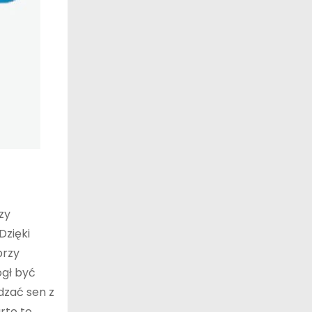
zy
Dzięki
przy
ógł być
dzać sen z
rto to