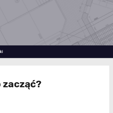
ki
o zacząć?