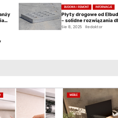
BUDOWA I REMONT
INFORMACJE
ranży
Płyty drogowe od Elbu
ia
– solidne rozwiązania d
budownictwa i inwestyc
Sie 8, 2025
Redaktor
y
D
MEBLE