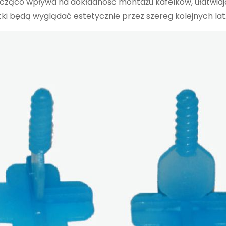
acząco wpływa na dokładność montażu kafelków, ułatwiaj
tki będą wyglądać estetycznie przez szereg kolejnych lat