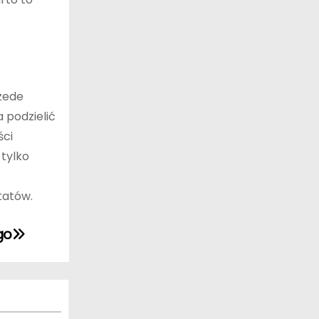
zede
 podzielić
ści
 tylko
tatów.
go