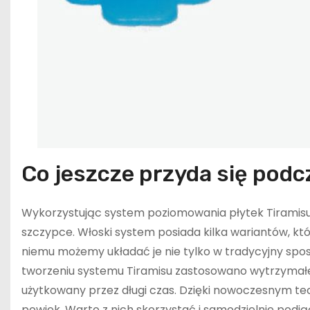
Co jeszcze przyda się podc
Wykorzystując system poziomowania płytek Tiramisu,
szczypce. Włoski system posiada kilka wariantów, k
niemu możemy układać je nie tylko w tradycyjny spos
tworzeniu systemu Tiramisu zastosowano wytrzymałe m
użytkowany przez długi czas. Dzięki nowoczesnym t
powiek. Warto z nich skorzystać i samodzielnie podj