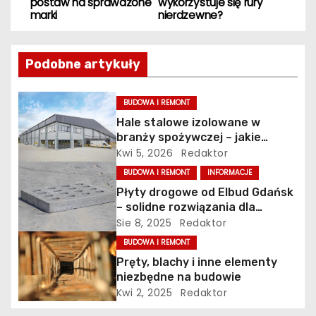
postaw na sprawdzone
wykorzystuje się rury
a
marki
nierdzewne?
w
Podobne artykuły
i
g
BUDOWA I REMONT
Hale stalowe izolowane w
a
branży spożywczej – jakie
wymagania musi spełniać
Kwi 5, 2026
Redaktor
c
konstrukcja obiektu?
BUDOWA I REMONT
INFORMACJE
j
Płyty drogowe od Elbud Gdańsk
– solidne rozwiązania dla
a
budownictwa i inwestycji
Sie 8, 2025
Redaktor
BUDOWA I REMONT
w
Pręty, blachy i inne elementy
p
niezbędne na budowie
Kwi 2, 2025
Redaktor
i