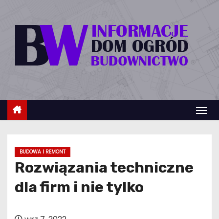
S
k
i
p
t
o
c
o
n
t
e
BUDOWA I REMONT
n
Rozwiązania techniczne
t
dla firm i nie tylko