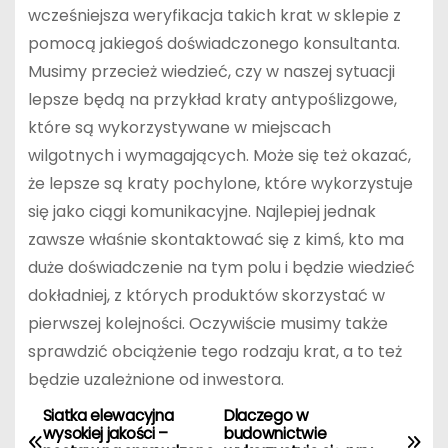
wcześniejsza weryfikacja takich krat w sklepie z
pomocą jakiegoś doświadczonego konsultanta.
Musimy przecież wiedzieć, czy w naszej sytuacji
lepsze będą na przykład kraty antypoślizgowe,
które są wykorzystywane w miejscach
wilgotnych i wymagających. Może się też okazać,
że lepsze są kraty pochylone, które wykorzystuje
się jako ciągi komunikacyjne. Najlepiej jednak
zawsze właśnie skontaktować się z kimś, kto ma
duże doświadczenie na tym polu i będzie wiedzieć
dokładniej, z których produktów skorzystać w
pierwszej kolejności. Oczywiście musimy także
sprawdzić obciążenie tego rodzaju krat, a to też
będzie uzależnione od inwestora.
Siatka elewacyjna
Dlaczego w
N
wysokiej jakości –
budownictwie