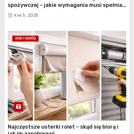
spożywczej – jakie wymagania musi spełniać
konstrukcja obiektu?
Kwi 5, 2026
DOM I OGRÓD
Najczęstsze usterki rolet – skąd się biorą i
jak im zapobiegać