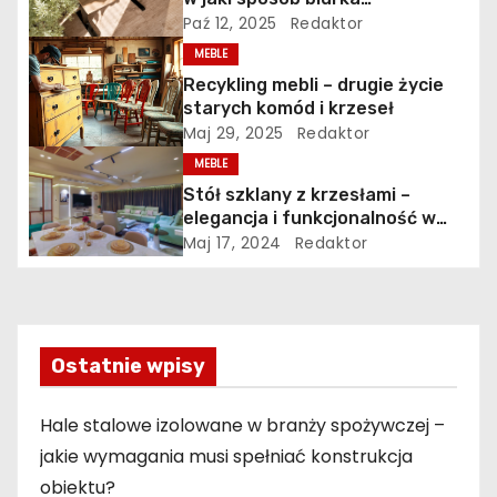
regulowane wspierają
Paź 12, 2025
Redaktor
c
profilaktykę bólu pleców
MEBLE
j
Recykling mebli – drugie życie
starych komód i krzeseł
a
Maj 29, 2025
Redaktor
MEBLE
w
Stół szklany z krzesłami –
p
elegancja i funkcjonalność w
każdej jadalni
Maj 17, 2024
Redaktor
i
s
u
Ostatnie wpisy
Hale stalowe izolowane w branży spożywczej –
jakie wymagania musi spełniać konstrukcja
obiektu?