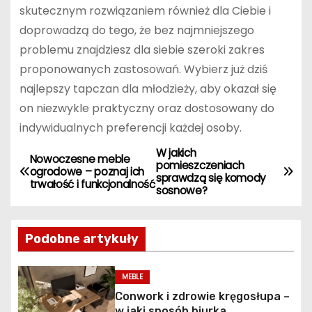
skutecznym rozwiązaniem również dla Ciebie i
doprowadzą do tego, że bez najmniejszego
problemu znajdziesz dla siebie szeroki zakres
proponowanych zastosowań. Wybierz już dziś
najlepszy tapczan dla młodzieży, aby okazał się
on niezwykle praktyczny oraz dostosowany do
indywidualnych preferencji każdej osoby.
W jakich
N
Nowoczesne meble
pomieszczeniach
ogrodowe – poznaj ich
sprawdzą się komody
a
trwałość i funkcjonalność
sosnowe?
w
Podobne artykuły
i
g
MEBLE
Conwork i zdrowie kręgosłupa –
a
w jaki sposób biurka