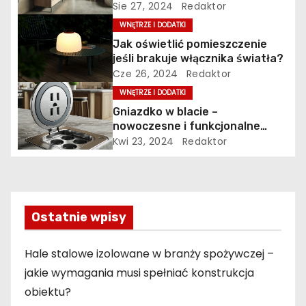
łazience.
Sie 27, 2024
Redaktor
c
WNĘTRZE I DODATKI
j
Jak oświetlić pomieszczenie
jeśli brakuje włącznika światła?
a
Cze 26, 2024
Redaktor
WNĘTRZE I DODATKI
w
Gniazdko w blacie –
p
nowoczesne i funkcjonalne
rozwiązanie dla Twojej kuchni
Kwi 23, 2024
Redaktor
i
s
u
Ostatnie wpisy
Hale stalowe izolowane w branży spożywczej –
jakie wymagania musi spełniać konstrukcja
obiektu?