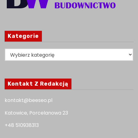
Kategorie
K
a
t
e
Kontakt Z Redakcją
g
o
kontakt@beeseo.pl
r
i
Katowice, Porcelanowa 23
e
+48 510938313