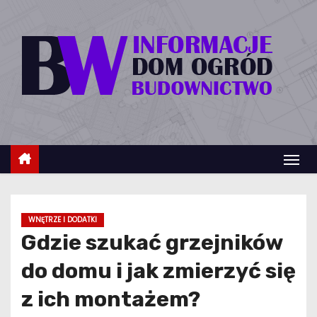
S
k
i
p
t
o
c
o
n
t
e
WNĘTRZE I DODATKI
n
Gdzie szukać grzejników
t
do domu i jak zmierzyć się
z ich montażem?