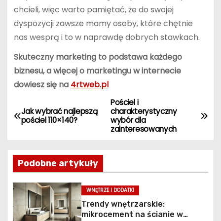
chcieli, więc warto pamiętać, że do swojej
dyspozycji zawsze mamy osoby, które chętnie
nas wesprą i to w naprawdę dobrych stawkach.
Skuteczny marketing to podstawa każdego
biznesu, a więcej o marketingu w internecie
dowiesz się na
4rtweb.pl
Pościel i
N
Jak wybrać najlepszą
charakterystyczny
pościel 110×140?
wybór dla
a
zainteresowanych
w
Podobne artykuły
i
g
WNĘTRZE I DODATKI
Trendy wnętrzarskie:
a
mikrocement na ścianie w