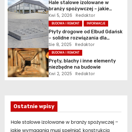
Hale stalowe izolowane w
a
branży spożywczej – jakie
wymagania musi spełniać
Kwi 5, 2026
Redaktor
c
konstrukcja obiektu?
BUDOWA I REMONT
INFORMACJE
j
Płyty drogowe od Elbud Gdańsk
– solidne rozwiązania dla
a
budownictwa i inwestycji
Sie 8, 2025
Redaktor
BUDOWA I REMONT
w
Pręty, blachy i inne elementy
p
niezbędne na budowie
Kwi 2, 2025
Redaktor
i
s
u
Ostatnie wpisy
Hale stalowe izolowane w branży spożywczej –
jakie wymagania musi spełniać konstrukcja