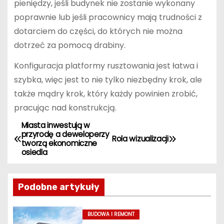
pieniędzy, jeśli budynek nie zostanie wykonany
poprawnie lub jeśli pracownicy mają trudności z
dotarciem do części, do których nie można
dotrzeć za pomocą drabiny.
Konfiguracja platformy rusztowania jest łatwa i
szybka, więc jest to nie tylko niezbędny krok, ale
także mądry krok, który każdy powinien zrobić,
pracując nad konstrukcją.
Miasta inwestują w
N
przyrodę a deweloperzy
Rola wizualizacji
tworzą ekonomiczne
a
osiedla
w
Podobne artykuły
i
g
BUDOWA I REMONT